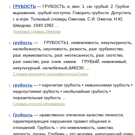
ГРУБОСТЬ
— ГРУБОСТЬ, и, жен. 1. см. грубый. 2. Грубое
3
выражение, грубый поступок. Говорить грубости. Допустить
г. в игре. Толковый словарь Ожегова. С.И. Ожегов, Н.Ю.
Шведова. 1949 1992 …
Толковый словарь Ожегова
грубость
— ГРУБОСТЬ1, невежливость, некультурность,
4
нелюбезность, неучтивость, резкость, разг. грубиянство,
разг. мужиковатость, разг. неотесанность, разг. скотство,
разг. хамство, разг. сниж. хамеж ГРУБЫЙ, невежливый,
некультурный, нелюбезный,&#8230; …
Словарь-тезаурус синонимов русской речи
грубость
— • нарочитая грубость • невыносимая грубость •
5
недопустимая грубость • необычайная грубость •
поразительная грубость …
Словарь русской идиоматики
Грубость
— нравственно этическое качество личности,
6
характеризующее нарушение правил общения и
отношений. Грубость – это невежливость, хамство,
дерзость, ругань. Грубиян – это человек, нарушающий этику