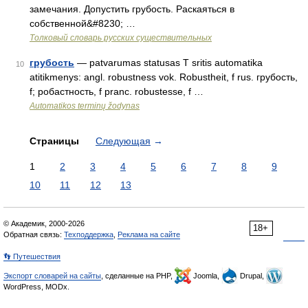
замечания. Допустить грубость. Раскаяться в
собственной&#8230; …
Толковый словарь русских существительных
грубость
— patvarumas statusas T sritis automatika
10
atitikmenys: angl. robustness vok. Robustheit, f rus. грубость,
f; робастность, f pranc. robustesse, f …
Automatikos terminų žodynas
Страницы
Следующая
→
1
2
3
4
5
6
7
8
9
10
11
12
13
© Академик, 2000-2026
18+
Обратная связь:
Техподдержка
,
Реклама на сайте
👣 Путешествия
Экспорт словарей на сайты
, сделанные на PHP,
Joomla,
Drupal,
WordPress, MODx.