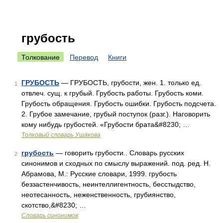
грубость
Толкование
Перевод
Книги
ГРУБОСТЬ
— ГРУБОСТЬ, грубости, жен. 1. только ед.
1
отвлеч. сущ. к грубый. Грубость работы. Грубость коми.
Грубость обращения. Грубость ошибки. Грубость подсчета.
2. Грубое замечание, грубый поступок (разг.). Наговорить
кому нибудь грубостей. «Грубости брата&#8230; …
Толковый словарь Ушакова
грубость
— говорить грубости.. Словарь русских
2
синонимов и сходных по смыслу выражений. под. ред. Н.
Абрамова, М.: Русские словари, 1999. грубость
беззастенчивость, неинтеллигентность, бесстыдство,
неотесанность, неженственность, грубиянство,
скотство,&#8230; …
Словарь синонимов