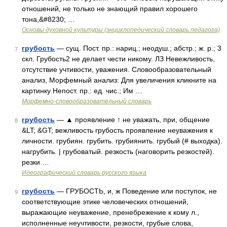
отношений, не только не знающий правил хорошего
тона,&#8230; …
Основы духовной культуры (энциклопедический словарь педагога)
грубость
— сущ. Пост. пр.: нариц.; неодуш.; абстр.; ж. р.; 3
7
скл. Грубость2 не делает чести никому. ЛЗ Невежливость,
отсутствие учтивости, уважения. Словообразовательный
анализ, Морфемный анализ: Для увеличения кликните на
картинку Непост. пр.: ед. чис.; Им …
Морфемно-словообразовательный словарь
грубость
— ▲ проявление ↑ не уважать, при, общение
8
&LT; &GT; вежливость грубость проявление неуважения к
личности. грубиян. грубить. грубиянить. грубый (# выходка).
нагрубить. | грубоватый. резкость (наговорить резкостей).
резки …
Идеографический словарь русского языка
грубость
— ГРУБОСТЬ, и, ж Поведение или поступок, не
9
соответствующие этике человеческих отношений,
выражающие неуважение, пренебрежение к кому л.,
исполненные неучтивости, резкости, грубые слова,